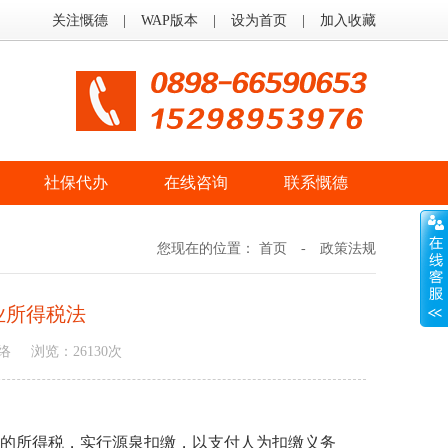
关注慨德
|
WAP版本
|
设为首页
|
加入收藏
社保代办
在线咨询
联系慨德
您现在的位置：
首页
- 政策法规
业所得税法
络
浏览：
26130
次
纳的所得税，实行源泉扣缴，以支付人为扣缴义务