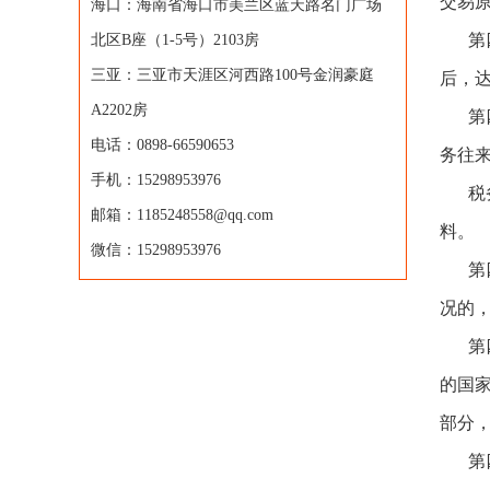
交易
海口：海南省海口市美兰区蓝天路名门广场
第
北区B座（1-5号）2103房
三亚：三亚市天涯区河西路100号金润豪庭
后，
A2202房
第
电话：0898-66590653
务往
手机：15298953976
税
邮箱：1185248558@qq.com
料。
微信：15298953976
第
况的
第
的国
部分
第