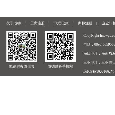
关于慨德
|
工商注册
|
代理记账
|
商标注册
|
企业年
CopyRight hncwgs.c
电话：0898-66590
海口地址：海南省海
三亚地址：三亚市天
慨德财务微信号
慨德财务手机站
琼ICP备16001662号