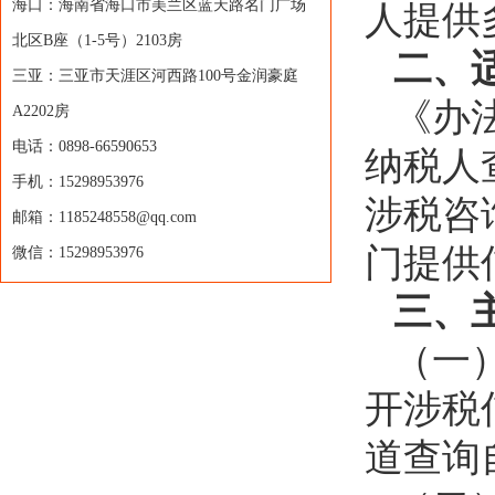
海口：海南省海口市美兰区蓝天路名门广场
人提供
北区B座（1-5号）2103房
二、
三亚：三亚市天涯区河西路100号金润豪庭
《办
A2202房
电话：0898-66590653
纳税人
手机：15298953976
涉税咨
邮箱：1185248558@qq.com
门提供
微信：15298953976
三、
（一
开涉税
道查询