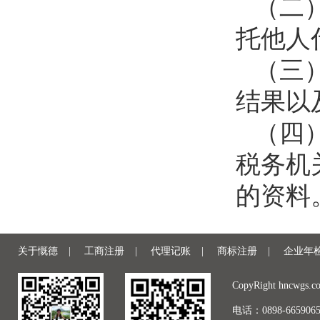
（二
托他人
（三
结果以
（四
税务机
的资料
关于慨德
|
工商注册
|
代理记账
|
商标注册
|
企业年
CopyRight hncwgs.c
电话：0898-66590